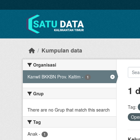
Skip to main content
Kumpulan data
Organisasi
Kanwil BKKBN Prov. Kaltim
-
1
1 
Grup
Tag:
There are no Grup that match this search
Open
Tag
Anak
-
1
Kelu