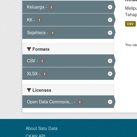
Keluarga
-
1
Melip
Tahap
KK
-
1
CSV
Sejahtera
-
1
You can
Formats
CSV
-
1
XLSX
-
1
Licenses
Open Data Commons...
-
1
About Satu Data
CKAN API