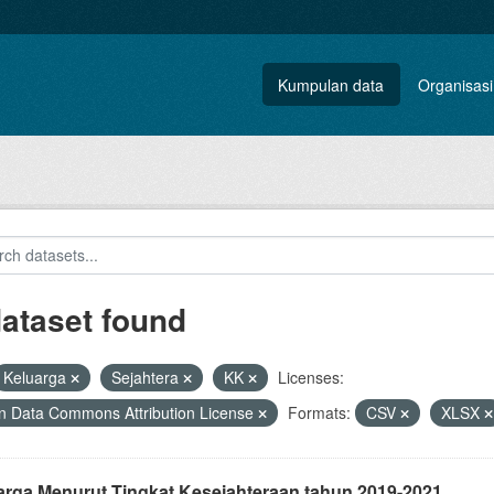
Kumpulan data
Organisasi
dataset found
Keluarga
Sejahtera
KK
Licenses:
 Data Commons Attribution License
Formats:
CSV
XLSX
arga Menurut Tingkat Kesejahteraan tahun 2019-2021