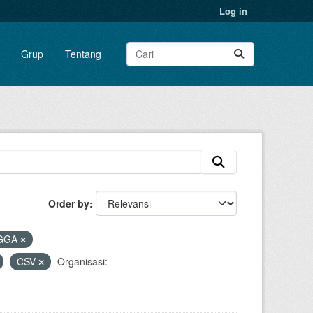
Log in
Grup
Tentang
Order by
GGA
CSV
Organisasi: