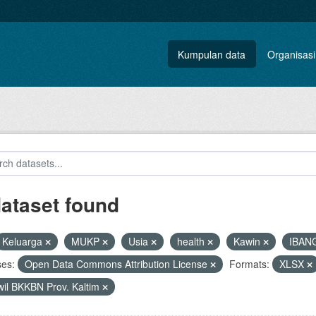
Kumpulan data
Organisasi
dataset found
Keluarga
MUKP
Usia
health
Kawin
IBAN
ses:
Open Data Commons Attribution License
Formats:
XLSX
il BKKBN Prov. Kaltim