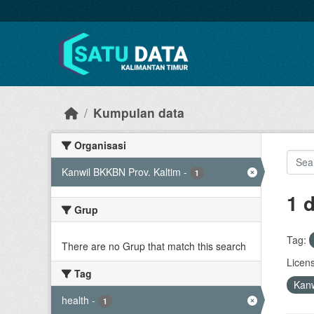
Skip to main content
Kumpulan data
Organisasi
Kanwil BKKBN Prov. Kaltim
-
1
1 
Grup
Tag:
There are no Grup that match this search
Licen
Tag
Kanw
health
-
1