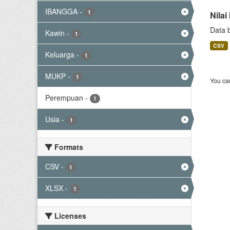
IBANGGA
-
1
Nila
Data 
Kawin
-
1
CSV
Keluarga
-
1
MUKP
-
1
You can
Perempuan
-
1
Usia
-
1
Formats
CSV
-
1
XLSX
-
1
Licenses