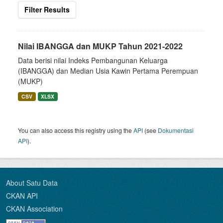
Filter Results
Nilai IBANGGA dan MUKP Tahun 2021-2022
Data berisi nilai Indeks Pembangunan Keluarga
(IBANGGA) dan Median Usia Kawin Pertama Perempuan
(MUKP)
CSV
XLSX
You can also access this registry using the
API
(see
Dokumentasi
API
).
About Satu Data
CKAN API
CKAN Association