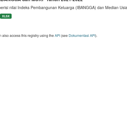
berisi nilai Indeks Pembangunan Keluarga (IBANGGA) dan Median U
XLSX
 also access this registry using the
API
(see
Dokumentasi API
).