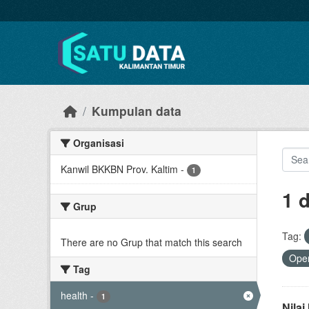
Skip to main content
Kumpulan data
Organisasi
Kanwil BKKBN Prov. Kaltim
-
1
1 
Grup
Tag:
There are no Grup that match this search
Open
Tag
health
-
1
Nila