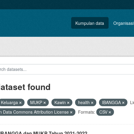
Kumpulan data
Organisasi
dataset found
Keluarga
MUKP
Kawin
health
IBANGGA
Li
 Data Commons Attribution License
Formats:
CSV
i IBANGGA dan MUKP Tahun 2021-2022