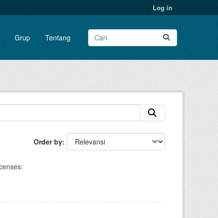
Log in
Grup
Tentang
Order by
censes: