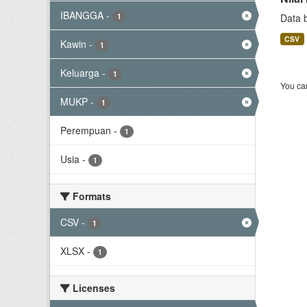
IBANGGA
-
1
Data 
CSV
Kawin
-
1
Keluarga
-
1
You can
MUKP
-
1
Perempuan
-
1
Usia
-
1
Formats
CSV
-
1
XLSX
-
1
Licenses