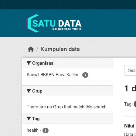
Skip to main content
Kumpulan data
Organisasi
Kanwil BKKBN Prov. Kaltim
-
1
1 
Grup
Tag:
There are no Grup that match this search
Tag
Nila
health
-
1
Data 