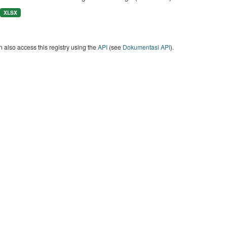
XLSX
 also access this registry using the
API
(see
Dokumentasi API
).