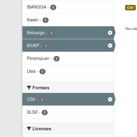
IBANGGA
-
1
CSV
Kawin
-
1
You can
Keluarga
-
1
MUKP
-
1
Perempuan
-
1
Usia
-
1
Formats
CSV
-
1
XLSX
-
1
Licenses