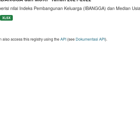
berisi nilai Indeks Pembangunan Keluarga (IBANGGA) dan Median U
XLSX
 also access this registry using the
API
(see
Dokumentasi API
).