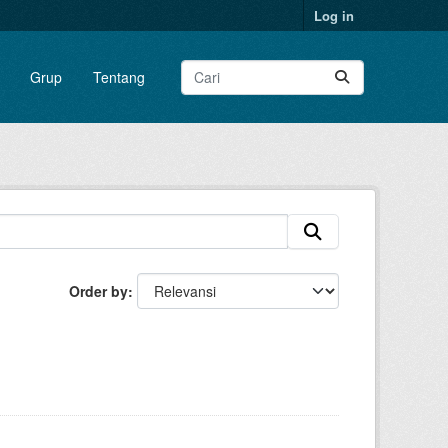
Log in
Grup
Tentang
Order by