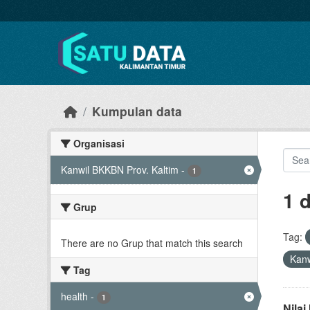
Skip to main content
Kumpulan data
Organisasi
Kanwil BKKBN Prov. Kaltim
-
1
1 
Grup
Tag:
There are no Grup that match this search
Kanw
Tag
health
-
1
Nila