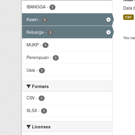
IBANGGA
-
1
Data 
CSV
Kawin
-
1
Keluarga
-
1
You can
MUKP
-
1
Perempuan
-
1
Usia
-
1
Formats
CSV
-
1
XLSX
-
1
Licenses