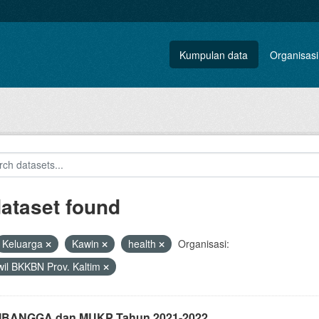
Kumpulan data
Organisasi
dataset found
Keluarga
Kawin
health
Organisasi:
il BKKBN Prov. Kaltim
i IBANGGA dan MUKP Tahun 2021-2022