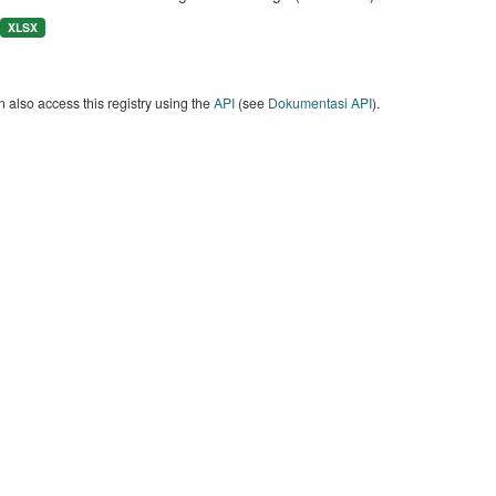
XLSX
 also access this registry using the
API
(see
Dokumentasi API
).