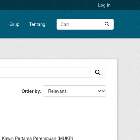
Log in
Grup
Tentang
Order by
sia Kawin Pertama Perempuan (MUKP)