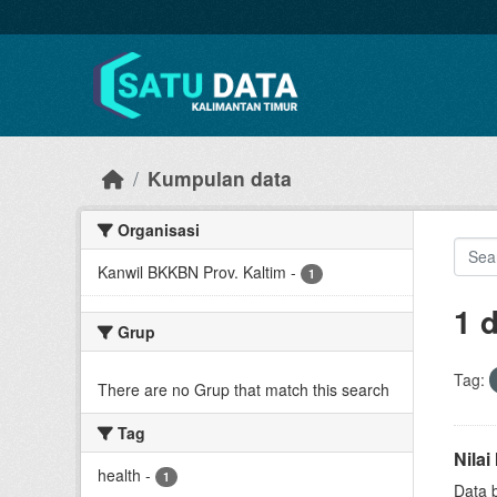
Skip to main content
Kumpulan data
Organisasi
Kanwil BKKBN Prov. Kaltim
-
1
1 
Grup
Tag:
There are no Grup that match this search
Tag
Nila
health
-
1
Data 