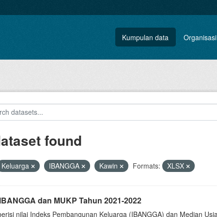
Kumpulan data
Organisasi
dataset found
Keluarga
IBANGGA
Kawin
Formats:
XLSX
i IBANGGA dan MUKP Tahun 2021-2022
berisi nilai Indeks Pembangunan Keluarga (IBANGGA) dan Median U