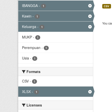
IBANGGA
-
1
CSV
Kawin
-
1
You can
Keluarga
-
1
MUKP
-
1
Perempuan
-
1
Usia
-
1
Formats
CSV
-
1
XLSX
-
1
Licenses