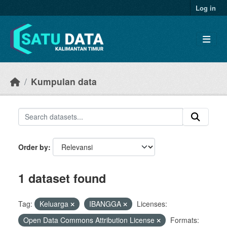
Skip to main content
Log in
Kumpulan data
Order by
1 dataset found
Tag:
Keluarga
IBANGGA
Licenses:
Open Data Commons Attribution License
Formats: