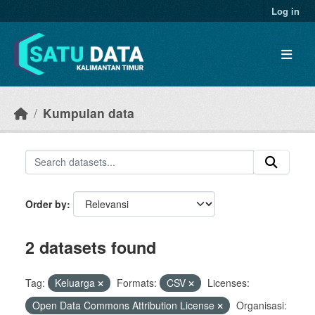
Skip to main content
Log in
Kumpulan data
Order by
2 datasets found
Tag:
Keluarga
Formats:
CSV
Licenses:
Open Data Commons Attribution License
Organisasi: