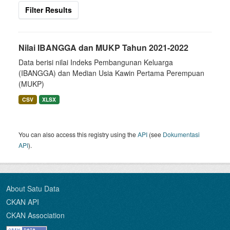
Filter Results
Nilai IBANGGA dan MUKP Tahun 2021-2022
Data berisi nilai Indeks Pembangunan Keluarga
(IBANGGA) dan Median Usia Kawin Pertama Perempuan
(MUKP)
CSV
XLSX
You can also access this registry using the
API
(see
Dokumentasi
API
).
About Satu Data
CKAN API
CKAN Association