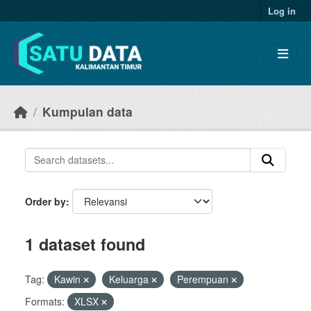
Skip to main content
Log in
Kumpulan data
Order by
1 dataset found
Tag:
Kawin
Keluarga
Perempuan
Formats:
XLSX