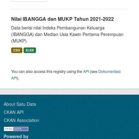
Nilai IBANGGA dan MUKP Tahun 2021-2022
Data berisi nilai Indeks Pembangunan Keluarga
(IBANGGA) dan Median Usia Kawin Pertama Perempuan
(MUKP)
CSV
XLSX
You can also access this registry using the
API
(see
Dokumentasi
API
).
About Satu Data
CKAN API
CKAN Association
Powered by