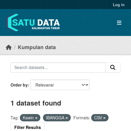
Skip to main content
Log in
Kumpulan data
Order by
1 dataset found
Tag:
Kawin
IBANGGA
Formats:
CSV
Filter Results