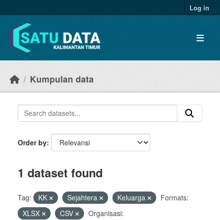
Skip to main content
Log in
Kumpulan data
Order by
1 dataset found
Tag:
KK
Sejahtera
Keluarga
Formats:
XLSX
CSV
Organisasi: