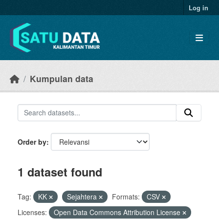
Skip to main content
Log in
Kumpulan data
Order by
1 dataset found
Tag:
KK
Sejahtera
Formats:
CSV
Licenses:
Open Data Commons Attribution License