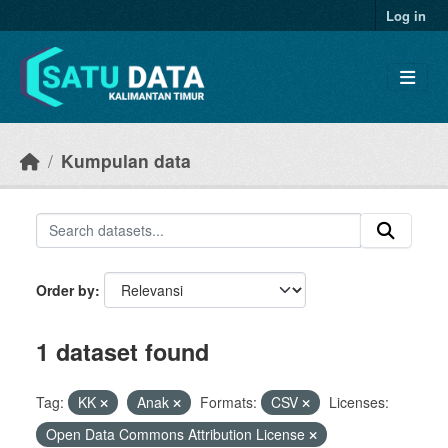
Skip to main content
Log in
Kumpulan data
Order by
1 dataset found
Tag:
KK
Anak
Formats:
CSV
Licenses:
Open Data Commons Attribution License