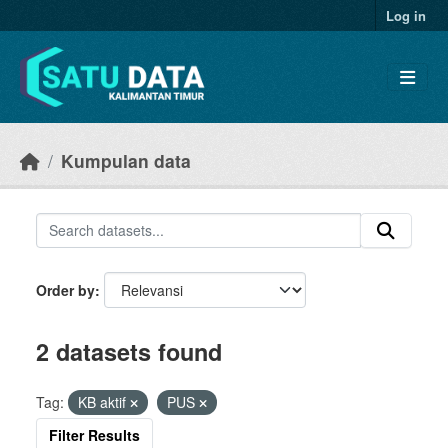
Skip to main content
Log in
Kumpulan data
Order by
2 datasets found
Tag:
KB aktif
PUS
Filter Results