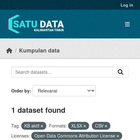
Skip to main content
Log in
Kumpulan data
Order by
1 dataset found
Tag:
KB aktif
Formats:
XLSX
CSV
Licenses:
Open Data Commons Attribution License