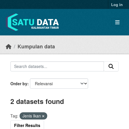
Skip to main content
Log in
Kumpulan data
Order by
2 datasets found
Tag:
Jenis Ikan
Filter Results