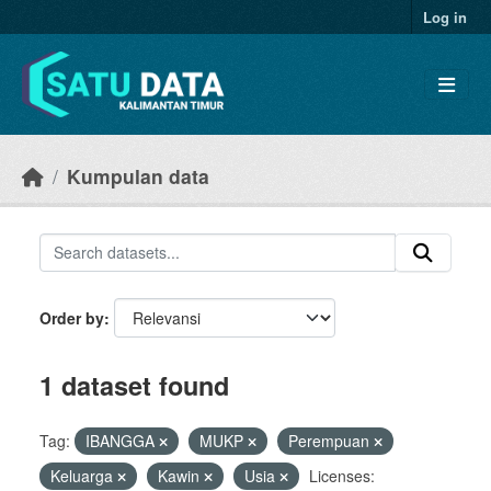
Skip to main content
Log in
Kumpulan data
Order by
1 dataset found
Tag:
IBANGGA
MUKP
Perempuan
Keluarga
Kawin
Usia
Licenses: