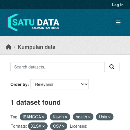
Skip to main content
Log in
Kumpulan data
Order by
1 dataset found
Tag:
IBANGGA
Kawin
health
Usia
Formats:
XLSX
CSV
Licenses: