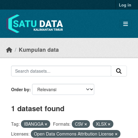
Skip to main content
Log in
Kumpulan data
Order by
1 dataset found
Tag:
IBANGGA
Formats:
CSV
XLSX
Licenses:
Open Data Commons Attribution License