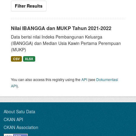
Filter Results
Nilai IBANGGA dan MUKP Tahun 2021-2022
Data berisi nilai Indeks Pembangunan Keluarga
(IBANGGA) dan Median Usia Kawin Pertama Perempuan
(MUKP)
CSV
XLSX
You can also access this registry using the
API
(see
Dokumentasi
API
).
About Satu Data
CKAN API
CKAN Association