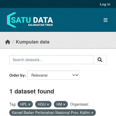
Skip to main content
Log in
Kumpulan data
Order by
1 dataset found
Tag:
HPL
HGU
HM
Organisasi:
Kanwil Badan Pertanahan Nasional Prov. Kaltim