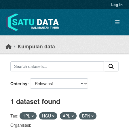
Skip to main content
Log in
Kumpulan data
Order by
1 dataset found
Tag:
HPL
HGU
APL
BPN
Organisasi: