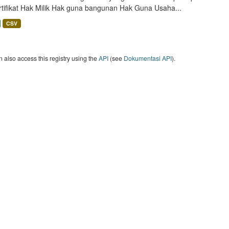
rtifikat Hak Milik Hak guna bangunan Hak Guna Usaha...
CSV
 also access this registry using the
API
(see
Dokumentasi API
).