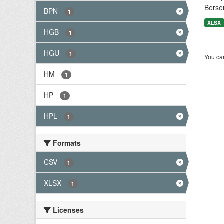
Berse
BPN
-
1
XLSX
HGB
-
1
HGU
-
1
You can
HM
-
1
HP
-
1
HPL
-
1
Formats
CSV
-
1
XLSX
-
1
Licenses