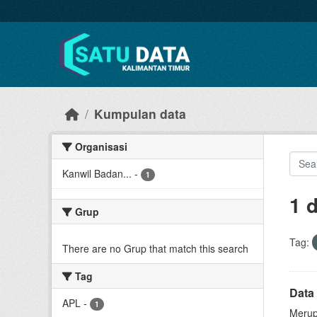
Skip to main content
Kumpulan data
Organisasi
Kanwil Badan...
-
1
1 
Grup
Tag:
There are no Grup that match this search
Tag
Data 
APL
-
1
Merup