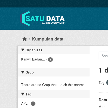
Skip to main content
Kumpulan data
Organisasi
Kanwil Badan...
-
1
1 
Grup
Tag:
There are no Grup that match this search
Tag
Data 
APL
-
1
Merup