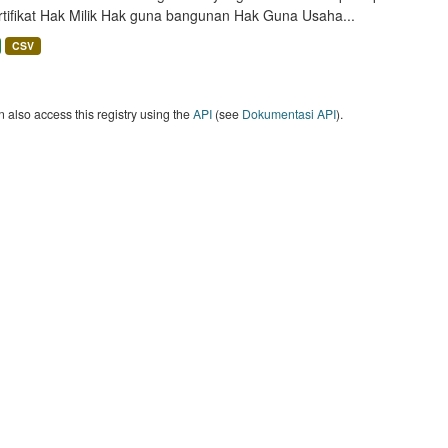
rtifikat Hak Milik Hak guna bangunan Hak Guna Usaha...
CSV
 also access this registry using the
API
(see
Dokumentasi API
).