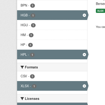
Berse
BPN
-
1
XLSX
HGB
-
1
HGU
-
1
You can
HM
-
1
HP
-
1
HPL
-
1
Formats
CSV
-
1
XLSX
-
1
Licenses