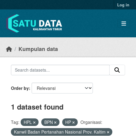
Skip to main content
Log in
Kumpulan data
Order by
1 dataset found
Tag:
HPL
BPN
HP
Organisasi:
Kanwil Badan Pertanahan Nasional Prov. Kaltim