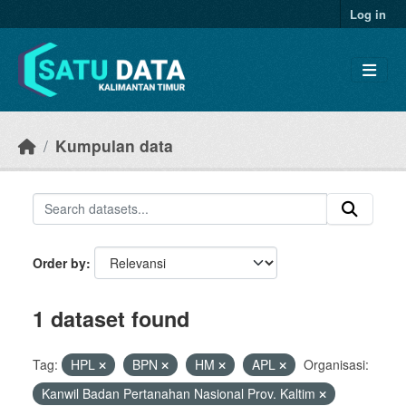
Skip to main content
Log in
Kumpulan data
Order by
1 dataset found
Tag:
HPL
BPN
HM
APL
Organisasi:
Kanwil Badan Pertanahan Nasional Prov. Kaltim