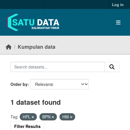
Skip to main content
Log in
Kumpulan data
Order by
1 dataset found
Tag:
HPL
BPN
HM
Filter Results