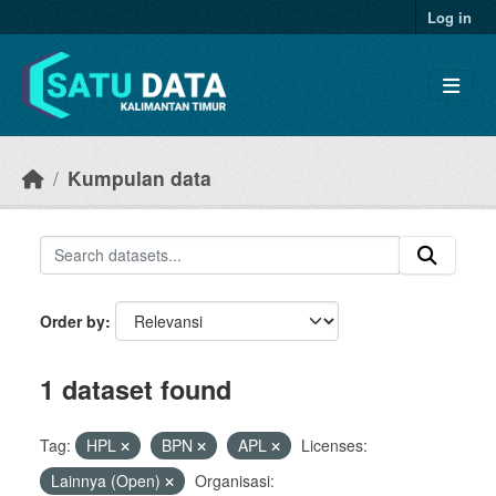
Skip to main content
Log in
Kumpulan data
Order by
1 dataset found
Tag:
HPL
BPN
APL
Licenses:
Lainnya (Open)
Organisasi: