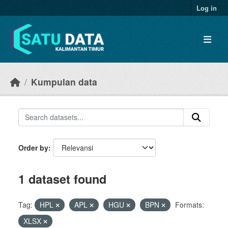
Skip to main content
Log in
Kumpulan data
Order by
1 dataset found
Tag:
HPL
APL
HGU
BPN
Formats:
XLSX