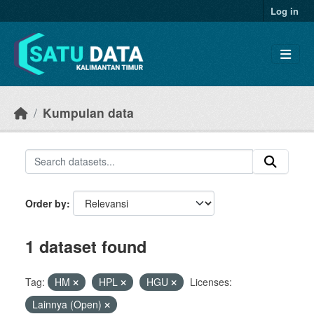
Skip to main content
Log in
Kumpulan data
Order by
1 dataset found
Tag:
HM
HPL
HGU
Licenses:
Lainnya (Open)