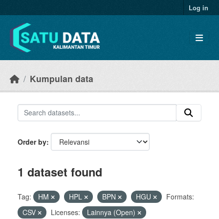
Skip to main content
Log in
Kumpulan data
Order by
1 dataset found
Tag:
HM
HPL
BPN
HGU
Formats:
CSV
Licenses:
Lainnya (Open)