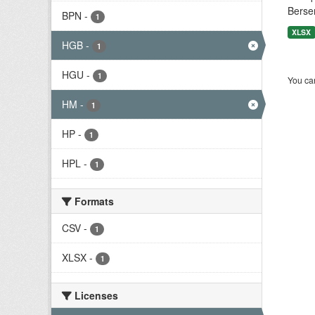
Berse
BPN
-
1
XLSX
HGB
-
1
HGU
-
1
You can
HM
-
1
HP
-
1
HPL
-
1
Formats
CSV
-
1
XLSX
-
1
Licenses