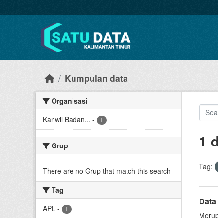
Skip to main content
Kumpulan data
Organisasi
Kanwil Badan...
-
1
1 
Grup
Tag:
There are no Grup that match this search
Tag
Data 
APL
-
1
Merup