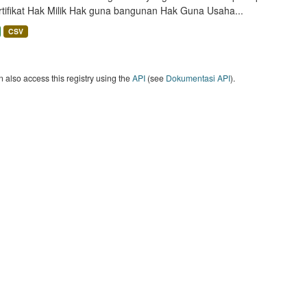
rtifikat Hak Milik Hak guna bangunan Hak Guna Usaha...
CSV
 also access this registry using the
API
(see
Dokumentasi API
).