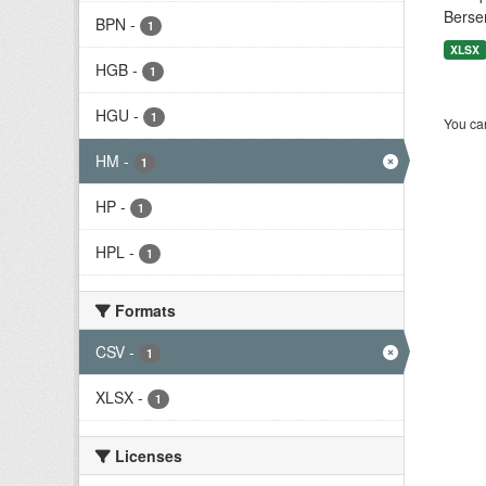
Berse
BPN
-
1
XLSX
HGB
-
1
HGU
-
1
You can
HM
-
1
HP
-
1
HPL
-
1
Formats
CSV
-
1
XLSX
-
1
Licenses