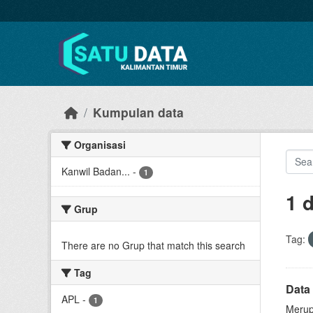
Skip to main content
Kumpulan data
Organisasi
Kanwil Badan...
-
1
1 
Grup
Tag:
There are no Grup that match this search
Tag
Data 
APL
-
1
Merup