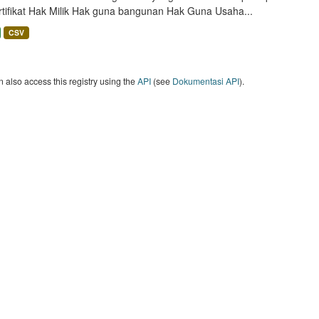
rtifikat Hak Milik Hak guna bangunan Hak Guna Usaha...
CSV
 also access this registry using the
API
(see
Dokumentasi API
).