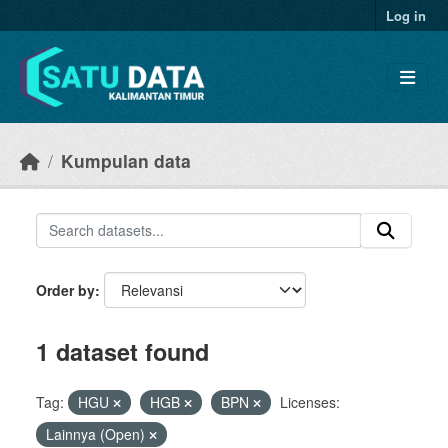
Skip to main content
Log in
Kumpulan data
Order by
1 dataset found
Tag:
HGU
HGB
BPN
Licenses:
Lainnya (Open)