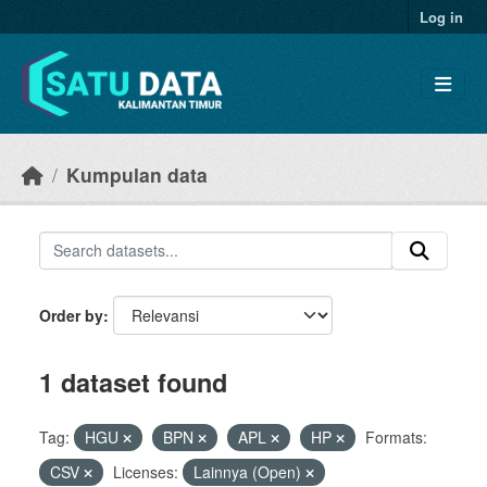
Skip to main content
Log in
Kumpulan data
Order by
1 dataset found
Tag:
HGU
BPN
APL
HP
Formats:
CSV
Licenses:
Lainnya (Open)