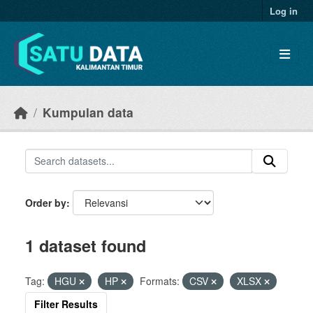
Skip to main content
Log in
Kumpulan data
Order by
1 dataset found
Tag:
HGU
HP
Formats:
CSV
XLSX
Filter Results