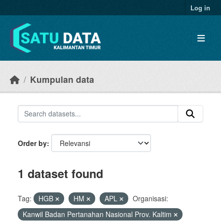
Skip to main content
Log in
Kumpulan data
Order by
1 dataset found
Tag:
HGB
HM
APL
Organisasi:
Kanwil Badan Pertanahan Nasional Prov. Kaltim