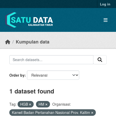
Skip to main content
Log in
Kumpulan data
Order by
1 dataset found
Tag:
HGB
HM
Organisasi:
Kanwil Badan Pertanahan Nasional Prov. Kaltim