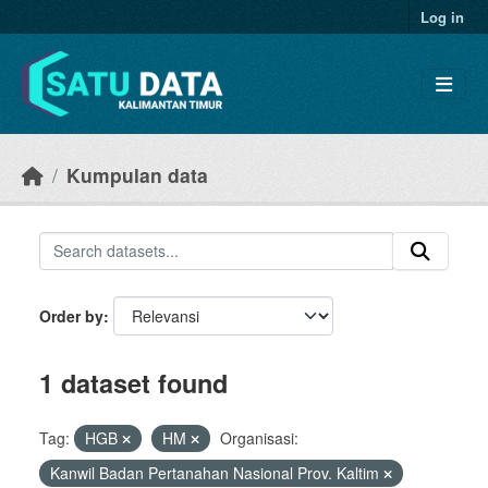
Skip to main content
Log in
Kumpulan data
Order by
1 dataset found
Tag:
HGB
HM
Organisasi:
Kanwil Badan Pertanahan Nasional Prov. Kaltim