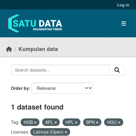
Skip to main content
Log in
Kumpulan data
Order by
1 dataset found
Tag:
HGB
APL
HPL
BPN
HGU
Licenses:
Lainnya (Open)