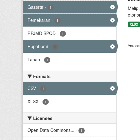
Gazertir
-
1
Melip
otono
Pemekaran
-
1
XLSX
RPJMD BPOD
-
1
You can
Rupabumi
-
1
Tanah
-
1
Formats
CSV
-
1
XLSX
-
1
Licenses
Open Data Commons...
-
1