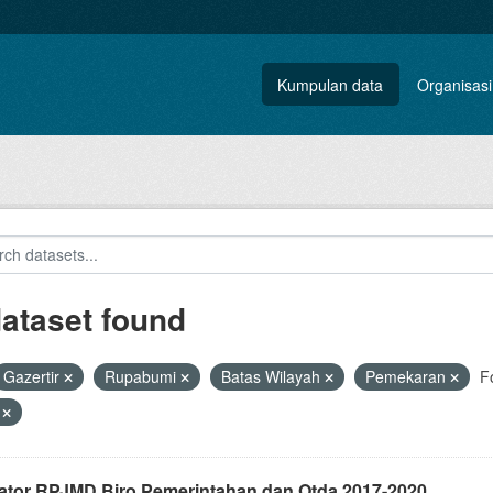
Kumpulan data
Organisasi
dataset found
Gazertir
Rupabumi
Batas Wilayah
Pemekaran
F
V
kator RPJMD Biro Pemerintahan dan Otda 2017-2020