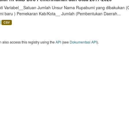
uti Variabel__Satuan Jumlah Unsur Nama Rupabumi yang dibakukan (
mi baru ) Pemekaran Kab/Kota__ Jumlah (Pembentukan Daerah...
CSV
 also access this registry using the
API
(see
Dokumentasi API
).