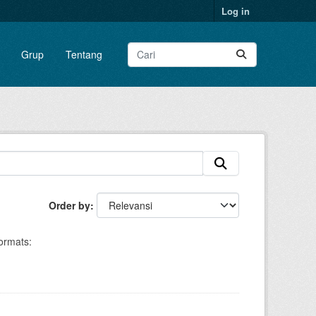
Log in
Grup
Tentang
Order by
ormats: