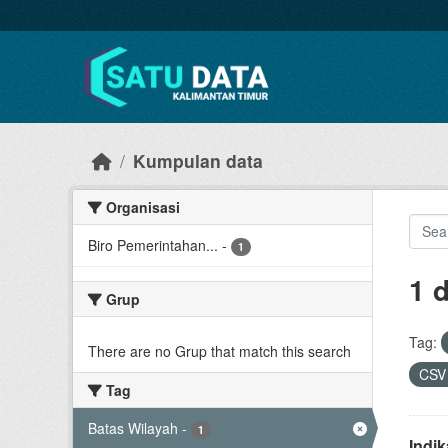
Skip to main content
Kumpulan data
Organisasi
Biro Pemerintahan...
-
1
1 
Grup
Tag:
There are no Grup that match this search
CS
Tag
Batas Wilayah
-
1
Indi