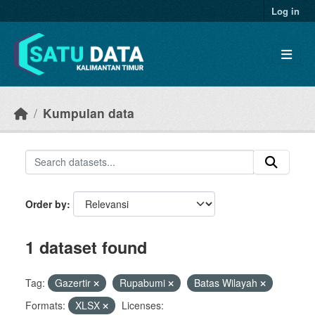
Skip to main content
Log in
Kumpulan data
Order by
1 dataset found
Tag:
Gazertir
Rupabumi
Batas Wilayah
Formats:
XLSX
Licenses: