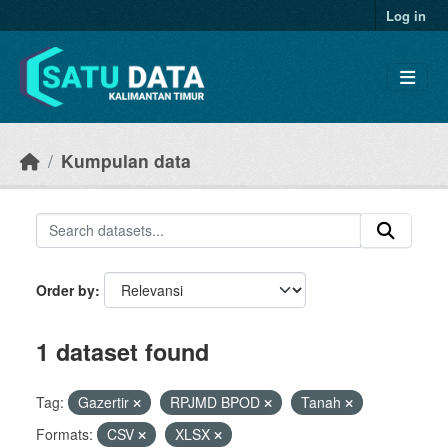
Skip to main content
Log in
Kumpulan data
Order by
1 dataset found
Tag:
Gazertir
RPJMD BPOD
Tanah
Formats:
CSV
XLSX