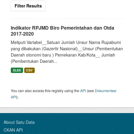
Filter Results
Indikator RPJMD Biro Pemerintahan dan Otda
2017-2020
Meliputi Variabel__Satuan Jumlah Unsur Nama Rupabumi
yang dibakukan (Gazertir Nasional)__Unsur (Pembentukan
Daerah otonomi baru ) Pemekaran Kab/Kota__ Jumlah
(Pembentukan Daerah...
XLSX
CSV
You can also access this registry using the
API
(see
Dokumentasi
API
).
About Satu Data
CKAN API