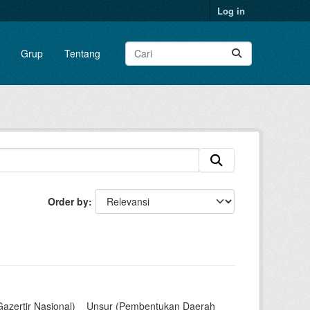
Log in
Grup
Tentang
Order by
Gazertir Nasional)__Unsur (Pembentukan Daerah