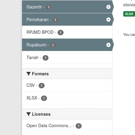
otono
Gazertir
-
1
XLSX
Pemekaran
-
1
RPJMD BPOD
-
1
You can
Rupabumi
-
1
Tanah
-
1
Formats
CSV
-
1
XLSX
-
1
Licenses
Open Data Commons...
-
1