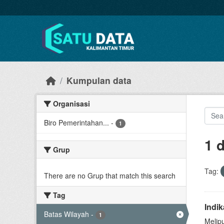
Skip to main content
Kumpulan data
Organisasi
Biro Pemerintahan...
-
1
1 
Grup
Tag:
There are no Grup that match this search
Tag
Indi
Batas Wilayah
-
1
Melip