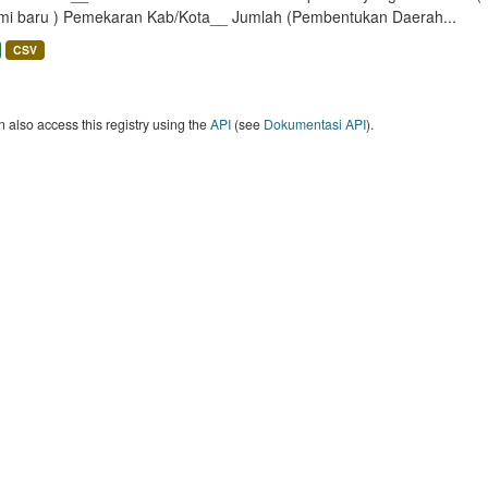
mi baru ) Pemekaran Kab/Kota__ Jumlah (Pembentukan Daerah...
CSV
 also access this registry using the
API
(see
Dokumentasi API
).