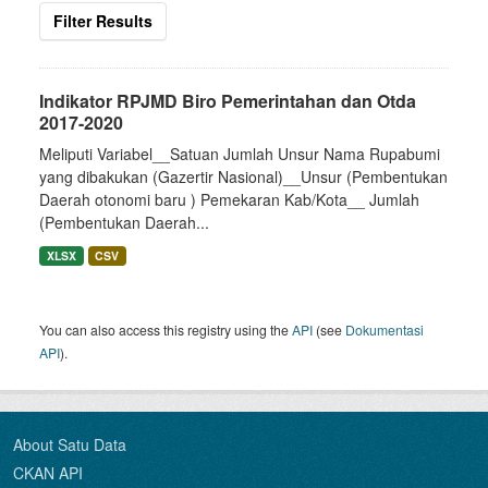
Filter Results
Indikator RPJMD Biro Pemerintahan dan Otda
2017-2020
Meliputi Variabel__Satuan Jumlah Unsur Nama Rupabumi
yang dibakukan (Gazertir Nasional)__Unsur (Pembentukan
Daerah otonomi baru ) Pemekaran Kab/Kota__ Jumlah
(Pembentukan Daerah...
XLSX
CSV
You can also access this registry using the
API
(see
Dokumentasi
API
).
About Satu Data
CKAN API