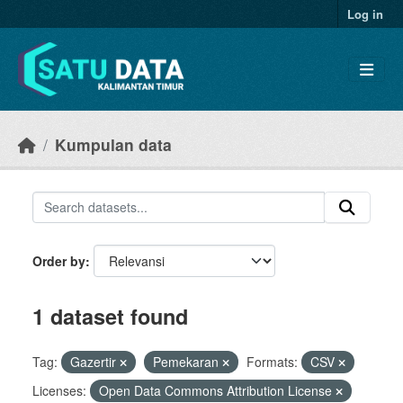
Skip to main content
Log in
Kumpulan data
Order by
1 dataset found
Tag:
Gazertir
Pemekaran
Formats:
CSV
Licenses:
Open Data Commons Attribution License