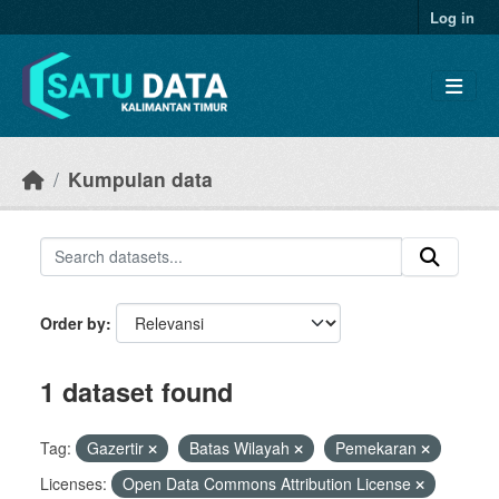
Skip to main content
Log in
Kumpulan data
Order by
1 dataset found
Tag:
Gazertir
Batas Wilayah
Pemekaran
Licenses:
Open Data Commons Attribution License