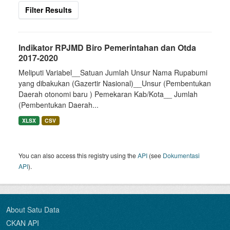
Filter Results
Indikator RPJMD Biro Pemerintahan dan Otda
2017-2020
Meliputi Variabel__Satuan Jumlah Unsur Nama Rupabumi
yang dibakukan (Gazertir Nasional)__Unsur (Pembentukan
Daerah otonomi baru ) Pemekaran Kab/Kota__ Jumlah
(Pembentukan Daerah...
XLSX
CSV
You can also access this registry using the
API
(see
Dokumentasi
API
).
About Satu Data
CKAN API