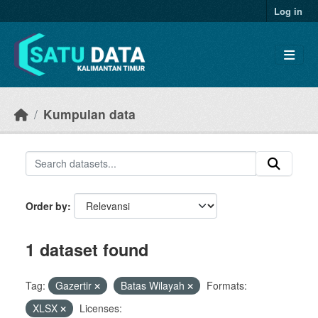
Skip to main content
Log in
Kumpulan data
Order by
1 dataset found
Tag:
Gazertir
Batas Wilayah
Formats:
XLSX
Licenses: