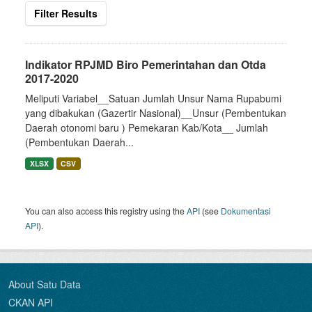
Filter Results
Indikator RPJMD Biro Pemerintahan dan Otda
2017-2020
Meliputi Variabel__Satuan Jumlah Unsur Nama Rupabumi
yang dibakukan (Gazertir Nasional)__Unsur (Pembentukan
Daerah otonomi baru ) Pemekaran Kab/Kota__ Jumlah
(Pembentukan Daerah...
XLSX
CSV
You can also access this registry using the
API
(see
Dokumentasi
API
).
About Satu Data
CKAN API