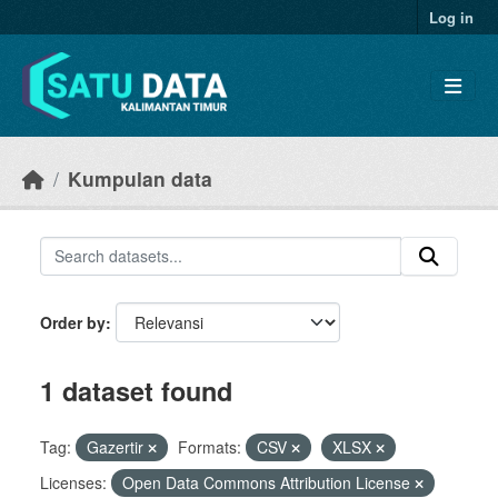
Skip to main content
Log in
Kumpulan data
Order by
1 dataset found
Tag:
Gazertir
Formats:
CSV
XLSX
Licenses:
Open Data Commons Attribution License