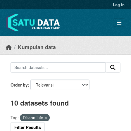
Skip to main content
Log in
Kumpulan data
Order by
10 datasets found
Tag:
Diskominfo
Filter Results