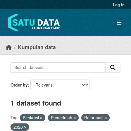
Skip to main content
Log in
Kumpulan data
Order by
1 dataset found
Tag:
Birokrasi
Pemerintah
Reformasi
2020